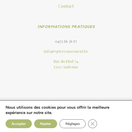
Contact
INFORMATIONS PRATIQUES
0472 56 36 57
info@vpterrassement.be
Rue du Stud 74,
5300 Andenne
Nous utilisons des cookies pour vous offrir la meilleure
expérience sur notre site.
© 2023 VP Terrassement. Tous
Mentions
droits réservés .
légales
Close GDPR Cookie 
Accepter
Rejeter
Réglages