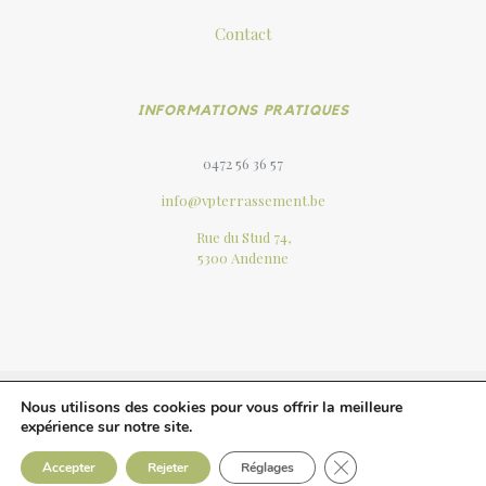
Contact
INFORMATIONS PRATIQUES
0472 56 36 57
info@vpterrassement.be
Rue du Stud 74,
5300 Andenne
Nous utilisons des cookies pour vous offrir la meilleure
expérience sur notre site.
© 2023 VP Terrassement. Tous
Mentions
droits réservés .
légales
Close GDPR Cookie 
Accepter
Rejeter
Réglages