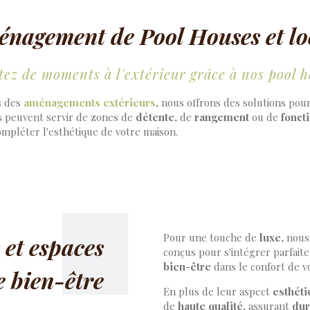
nagement de Pool Houses et lo
tez de moments à l'extérieur grâce à nos pool 
s des
aménagements extérieurs
,
nous offrons des solutions po
s peuvent servir de zones de
détente,
de
rangement
ou de
fonct
mpléter l'esthétique de votre maison.
Pour une touche de
luxe,
nous 
 et espaces
conçus pour s'intégrer parfait
bien-être
dans le confort de v
e bien-être
En plus de leur aspect
esthéti
de
haute qualité,
assurant
dur