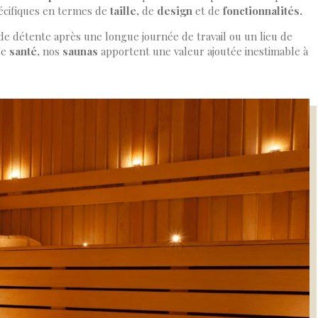
écifiques en termes de
taille,
de
design
et de
fonctionnalités.
e détente après une longue journée de travail ou un lieu de
de
santé,
nos
saunas
apportent une valeur ajoutée inestimable à