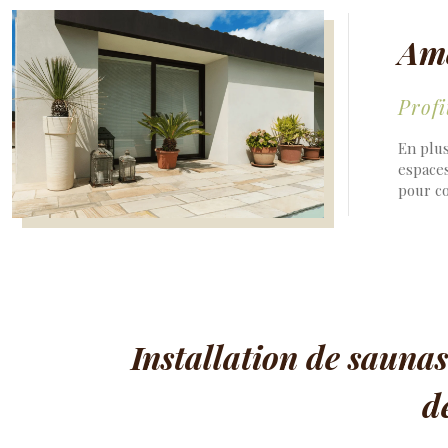
Amé
Profi
En plu
espace
pour co
Installation de saunas
d