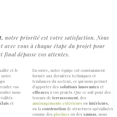
t,
notre priorité est votre satisfaction. Nous
nt avec vous à chaque étape du projet pour
at final dépasse vos attentes.
lité et le
En outre, notre équipe est constamment
e notre
formée aux dernières techniques et
mps
tendances du secteur, ce qui nous permet
prendre vos
d'apporter des
solutions innovantes
et
orative nous
efficaces
à vos projets. Que ce soit pour des
éalités
travaux de
terrassement,
des
élais
et
aménagements extérieurs
ou
intérieurs,
ou la
construction
de structures spécialisées
comme des
piscines
ou des
saunas,
nous