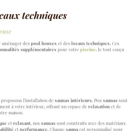
caux techniques
house
ur aménager des
pool houses
et des
locaux techniques.
Ces
ionnalités supplémentaires
pour votre
piscine
,
le tout conçu
proposons l'installation de
saunas intérieurs.
Nos
saunas
sont
ement à votre intérieur, offrant un espace de
relaxation
et de
otre maison.
que
et
relaxant,
nos
saunas
sont construits avec des matériaux
abilité
et
performance.
Chaque
sauna
est personnalisé pour