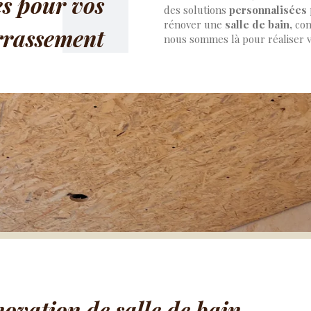
es pour vos
des solutions
personnalisées
rénover une
salle de bain,
con
rrassement
nous sommes là pour réaliser v
ovation de salle de bain