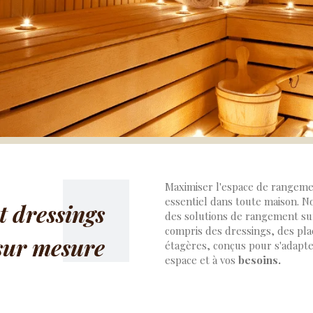
Maximiser l'espace de rangeme
essentiel dans toute maison. N
t dressings
des solutions de rangement su
compris des dressings, des pla
sur mesure
étagères, conçus pour s'adapte
espace et à vos
besoins.