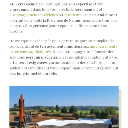
VP Terrassement
se distingue par son
expertise
et son
engagement
dans tous vos projets de
terrassement
et
d'
aménagements intérieurs
ou
extérieurs
. Situés à
Andenne
et
opérant dans toute la
Province de Namur,
nous apportons plus
de
15 ans d'expérience
pour répondre efficacement à vos
besoins.
Notre équipe est équipée pour gérer une gamme complète de
services, allant du
terrassement minutieux
aux
aménagements
extérieurs sophistiqués
.
Nous nous engageons à fournir des
solutions
personnalisées
qui correspondent parfaitement à vos
attentes
et
exigences,
garantissant ainsi des résultats qui non
seulement embellissent votre espace mais le rendent également
plus
fonctionnel
et
durable.